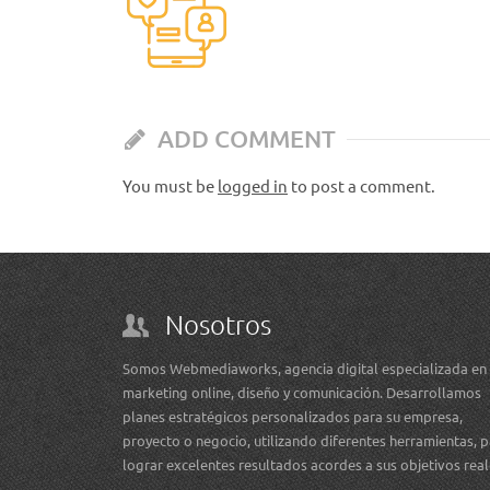
ADD COMMENT
You must be
logged in
to post a comment.
Nosotros
Somos Webmediaworks, agencia digital especializada en
marketing online, diseño y comunicación. Desarrollamos
planes estratégicos personalizados para su empresa,
proyecto o negocio, utilizando diferentes herramientas, 
lograr excelentes resultados acordes a sus objetivos rea