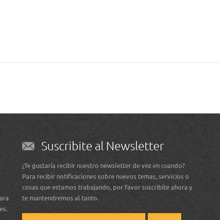
Suscribite al Newsletter
¿Te gustaría recibir nuestro newsletter de vez en cuando?
Para recibir notificaciones sobre nuevos temas, servicios o
cosas que estamos trabajando, por favor suscribite ahora y
para
te mantendremos al tanto.
les.