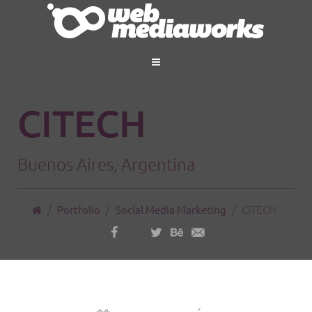
CITECH
Buenos Aires, Argentina
/
Portfolio
/
Social Media Marketing
/
CITECH